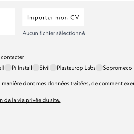
Importer mon CV
Aucun fichier sélectionné
contacter :
 contacter
ll
Pi Install
SMI
Plasteurop Labs
Sopromeco
 la manière dont mes données traitées, de comment ex
n de la vie privée du site.
manière dont mes données traitées, de comment exercer 