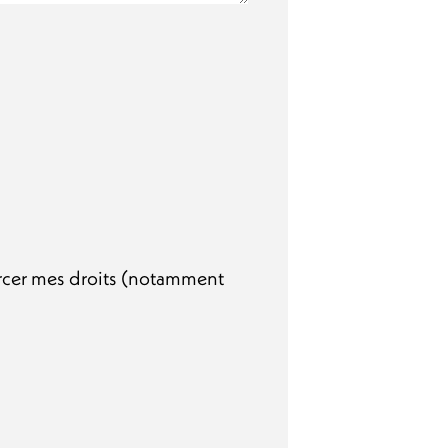
ercer mes droits (notamment
mes droits (notamment Bloctel) et j'accepte