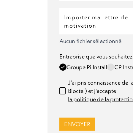
Importer ma lettre de
motivation
Aucun fichier sélectionné
Entreprise que vous souhaitez 
Entreprise que vous souhaitez
Groupe Pi Install
CP Insta
J'ai pris connaissance de
Bloctel) et j'accepte
la politique de la protectio
J'ai pris connaissance de la 
ENVOYER