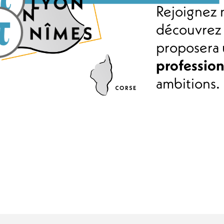
Rejoignez 
découvrez 
proposera 
professio
ambitions.