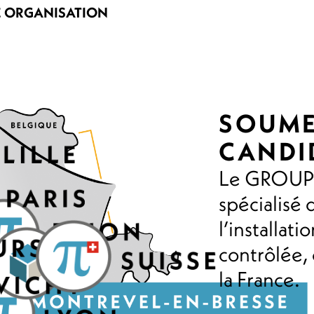
E ORGANISATION
SOUME
CANDI
Le GROUPE
spécialisé 
l’installat
contrôlée,
la France.